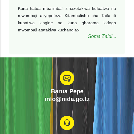
Kuna hatua mbalimbali zinazotakiwa kufuatwa na
mwombaji aliyepoteza Kitambulisho cha Taifa ili
kupatiwa kingine na kuna gharama kidogo
mwombaji atatakiwa kuchangia:-
Soma Zaidi...
Barua Pepe
info@nida.go.tz