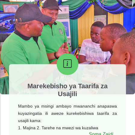
Marekebisho ya Taarifa za
Usajili
Mambo ya msingi ambayo mwananchi anapaswa
kuyazingatia ili aweze kurekebishiwa taarifa za
usajili kama:
1. Majina 2. Tarehe na mwezi wa kuzaliwa
Soma Zaidi...