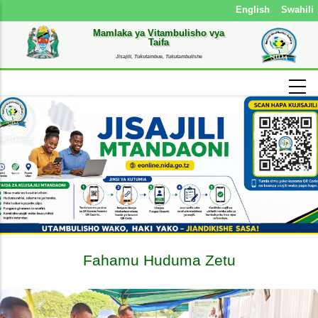
English
Swahili
Mamlaka ya Vitambulisho vya
Taifa
Jisajili, Tukutambue, Tukutambulishe
Previous
Nex
Fahamu Huduma Zetu